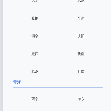
天水
武威
张掖
平凉
酒泉
庆阳
定西
陇南
临夏
甘南
青海
西宁
海东