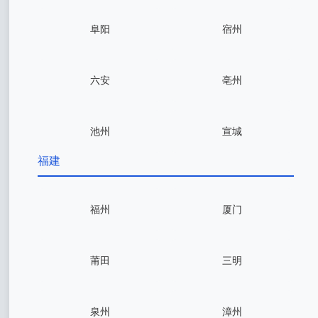
阜阳
宿州
六安
亳州
池州
宣城
福建
福州
厦门
莆田
三明
泉州
漳州