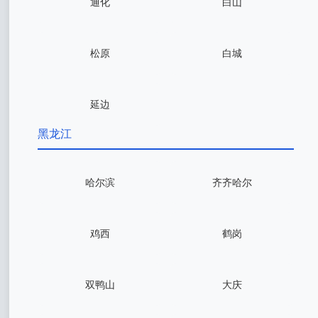
通化
白山
松原
白城
延边
黑龙江
哈尔滨
齐齐哈尔
鸡西
鹤岗
双鸭山
大庆