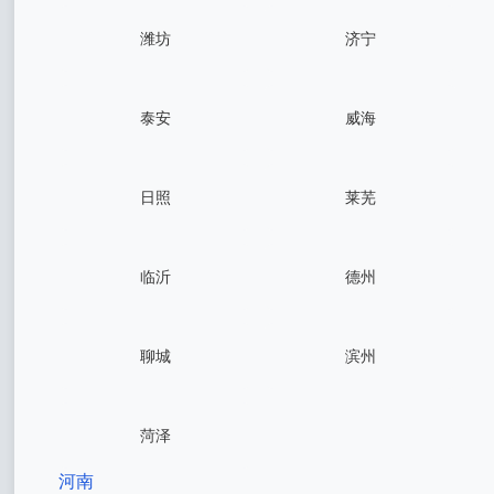
潍坊
济宁
泰安
威海
日照
莱芜
临沂
德州
聊城
滨州
菏泽
河南