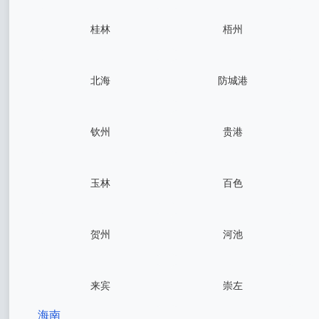
桂林
梧州
北海
防城港
钦州
贵港
玉林
百色
贺州
河池
来宾
崇左
海南