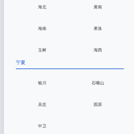
海北
黄南
海南
果洛
玉树
海西
宁夏
银川
石嘴山
吴忠
固原
中卫