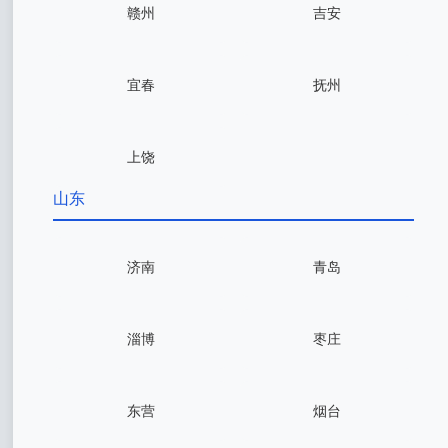
赣州
吉安
宜春
抚州
上饶
山东
济南
青岛
淄博
枣庄
东营
烟台