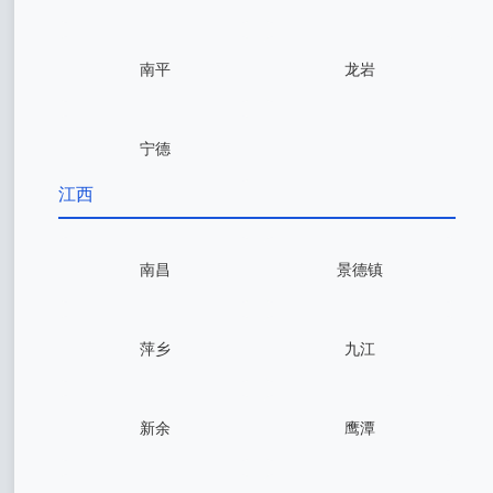
南平
龙岩
宁德
江西
南昌
景德镇
萍乡
九江
新余
鹰潭