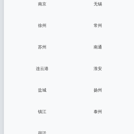
南京
无锡
徐州
常州
苏州
南通
连云港
淮安
盐城
扬州
镇江
泰州
宿迁