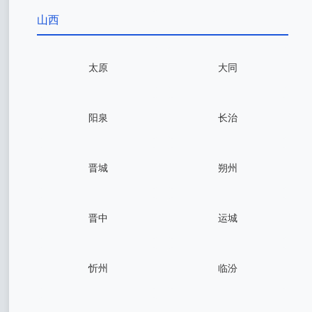
山西
太原
大同
阳泉
长治
晋城
朔州
晋中
运城
忻州
临汾