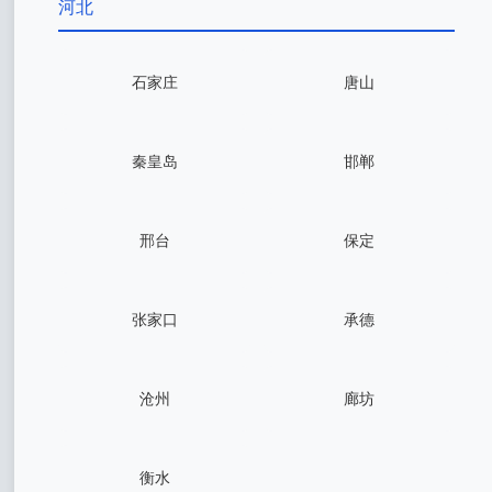
河北
石家庄
唐山
秦皇岛
邯郸
邢台
保定
张家口
承德
沧州
廊坊
衡水