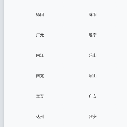
德阳
绵阳
广元
遂宁
内江
乐山
南充
眉山
宜宾
广安
达州
雅安