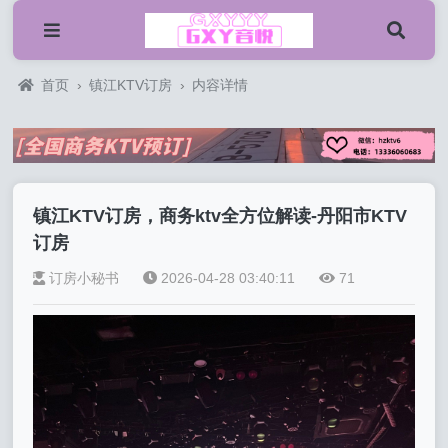
首页
›
镇江KTV订房
›
内容详情
镇江KTV订房，商务ktv全方位解读-丹阳市KTV
订房
订房小秘书
2026-04-28 03:40:11
71